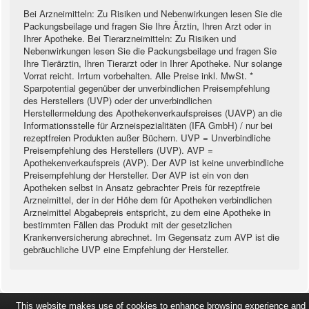
Bei Arzneimitteln: Zu Risiken und Nebenwirkungen lesen Sie die
Packungsbeilage und fragen Sie Ihre Ärztin, Ihren Arzt oder in
Ihrer Apotheke. Bei Tierarzneimitteln: Zu Risiken und
Nebenwirkungen lesen Sie die Packungsbeilage und fragen Sie
Ihre Tierärztin, Ihren Tierarzt oder in Ihrer Apotheke. Nur solange
Vorrat reicht. Irrtum vorbehalten. Alle Preise inkl. MwSt. *
Sparpotential gegenüber der unverbindlichen Preisempfehlung
des Herstellers (UVP) oder der unverbindlichen
Herstellermeldung des Apothekenverkaufspreises (UAVP) an die
Informationsstelle für Arzneispezialitäten (IFA GmbH) / nur bei
rezeptfreien Produkten außer Büchern. UVP = Unverbindliche
Preisempfehlung des Herstellers (UVP). AVP =
Apothekenverkaufspreis (AVP). Der AVP ist keine unverbindliche
Preisempfehlung der Hersteller. Der AVP ist ein von den
Apotheken selbst in Ansatz gebrachter Preis für rezeptfreie
Arzneimittel, der in der Höhe dem für Apotheken verbindlichen
Arzneimittel Abgabepreis entspricht, zu dem eine Apotheke in
bestimmten Fällen das Produkt mit der gesetzlichen
Krankenversicherung abrechnet. Im Gegensatz zum AVP ist die
gebräuchliche UVP eine Empfehlung der Hersteller.
This website makes use of cookies to enhance browsing experience and