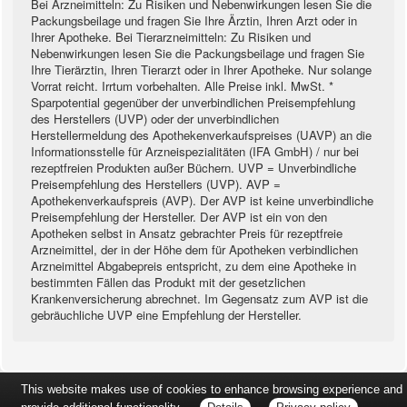
Bei Arzneimitteln: Zu Risiken und Nebenwirkungen lesen Sie die
Packungsbeilage und fragen Sie Ihre Ärztin, Ihren Arzt oder in
Ihrer Apotheke. Bei Tierarzneimitteln: Zu Risiken und
Nebenwirkungen lesen Sie die Packungsbeilage und fragen Sie
Ihre Tierärztin, Ihren Tierarzt oder in Ihrer Apotheke. Nur solange
Vorrat reicht. Irrtum vorbehalten. Alle Preise inkl. MwSt. *
Sparpotential gegenüber der unverbindlichen Preisempfehlung
des Herstellers (UVP) oder der unverbindlichen
Herstellermeldung des Apothekenverkaufspreises (UAVP) an die
Informationsstelle für Arzneispezialitäten (IFA GmbH) / nur bei
rezeptfreien Produkten außer Büchern. UVP = Unverbindliche
Preisempfehlung des Herstellers (UVP). AVP =
Apothekenverkaufspreis (AVP). Der AVP ist keine unverbindliche
Preisempfehlung der Hersteller. Der AVP ist ein von den
Apotheken selbst in Ansatz gebrachter Preis für rezeptfreie
Arzneimittel, der in der Höhe dem für Apotheken verbindlichen
Arzneimittel Abgabepreis entspricht, zu dem eine Apotheke in
bestimmten Fällen das Produkt mit der gesetzlichen
Krankenversicherung abrechnet. Im Gegensatz zum AVP ist die
gebräuchliche UVP eine Empfehlung der Hersteller.
This website makes use of cookies to enhance browsing experience and