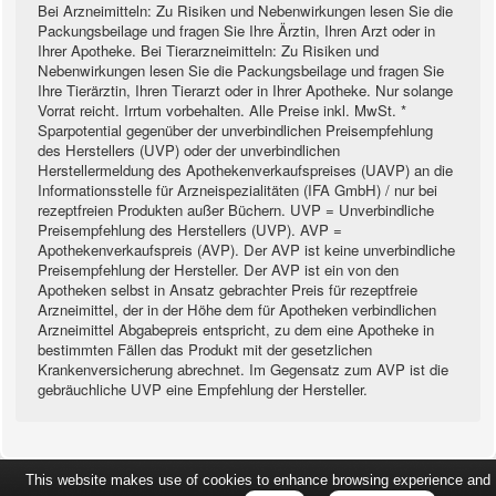
Bei Arzneimitteln: Zu Risiken und Nebenwirkungen lesen Sie die
Packungsbeilage und fragen Sie Ihre Ärztin, Ihren Arzt oder in
Ihrer Apotheke. Bei Tierarzneimitteln: Zu Risiken und
Nebenwirkungen lesen Sie die Packungsbeilage und fragen Sie
Ihre Tierärztin, Ihren Tierarzt oder in Ihrer Apotheke. Nur solange
Vorrat reicht. Irrtum vorbehalten. Alle Preise inkl. MwSt. *
Sparpotential gegenüber der unverbindlichen Preisempfehlung
des Herstellers (UVP) oder der unverbindlichen
Herstellermeldung des Apothekenverkaufspreises (UAVP) an die
Informationsstelle für Arzneispezialitäten (IFA GmbH) / nur bei
rezeptfreien Produkten außer Büchern. UVP = Unverbindliche
Preisempfehlung des Herstellers (UVP). AVP =
Apothekenverkaufspreis (AVP). Der AVP ist keine unverbindliche
Preisempfehlung der Hersteller. Der AVP ist ein von den
Apotheken selbst in Ansatz gebrachter Preis für rezeptfreie
Arzneimittel, der in der Höhe dem für Apotheken verbindlichen
Arzneimittel Abgabepreis entspricht, zu dem eine Apotheke in
bestimmten Fällen das Produkt mit der gesetzlichen
Krankenversicherung abrechnet. Im Gegensatz zum AVP ist die
gebräuchliche UVP eine Empfehlung der Hersteller.
This website makes use of cookies to enhance browsing experience and