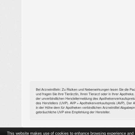
Bei Arzneimitteln: Zu Risiken und Nebenwirkungen lesen Sie die Pac
und fragen Sie Ihre Tierärztin, Ihren Tierarzt oder in Ihrer Apothek
der unverbindlichen Herstellermeldung des Apothekenverkaufspreise
des Herstellers (UVP). AVP = Apothekenverkaufspreis (AVP). Der AVP 
in der Höhe dem für Apotheken verbindlichen Arzneimittel Abgabepr
gebräuchliche UVP eine Empfehlung der Hersteller.
This website makes use of cookies to enhance browsing experience and pr