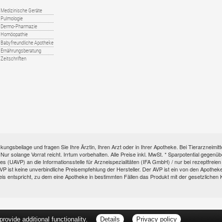
Medizinische Geräte
Pulmologie
Dermo-Pharmazie
Homöopathie
Babyfreundliche Apotheke
Ernährungsberatung
Zeitschriften
kungsbeilage und fragen Sie Ihre Ärztin, Ihren Arzt oder in Ihrer Apotheke. Bei Tierarzneim
e. Nur solange Vorrat reicht. Irrtum vorbehalten. Alle Preise inkl. MwSt. * Sparpotential gege
s (UAVP) an die Informationsstelle für Arzneispezialitäten (IFA GmbH) / nur bei rezeptfre
ist keine unverbindliche Preisempfehlung der Hersteller. Der AVP ist ein von den Apotheken 
eis entspricht, zu dem eine Apotheke in bestimmten Fällen das Produkt mit der gesetzliche
ovide additional functionality.
Details
Privacy policy